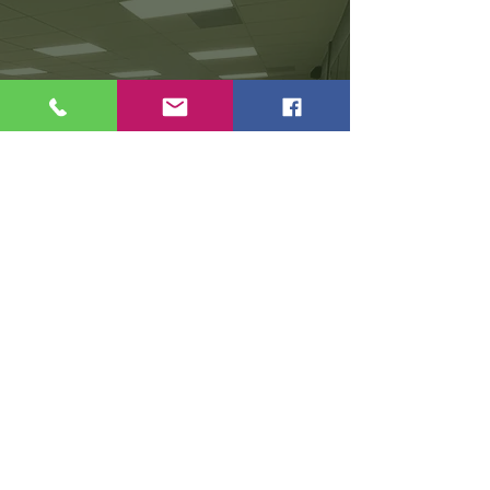
What are our participants
say
„Dankbar für den Service, den ich
sehr brauche“