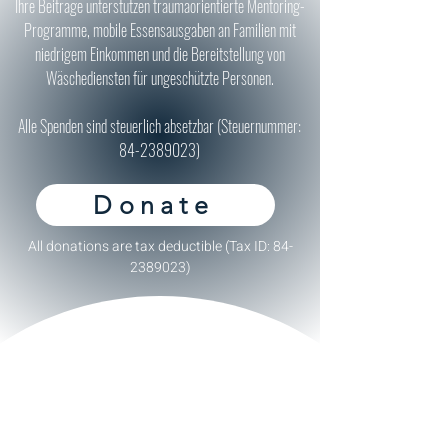
Ihre Beiträge unterstützen traumaorientierte Mentoring-
Programme, mobile Essensausgaben an Familien mit
niedrigem Einkommen und die Bereitstellung von
Wäschediensten für ungeschützte Personen.
Alle Spenden sind steuerlich absetzbar (Steuernummer:
84-2389023)
Donate
All donations are tax deductible (Tax ID:
84-
2389023)