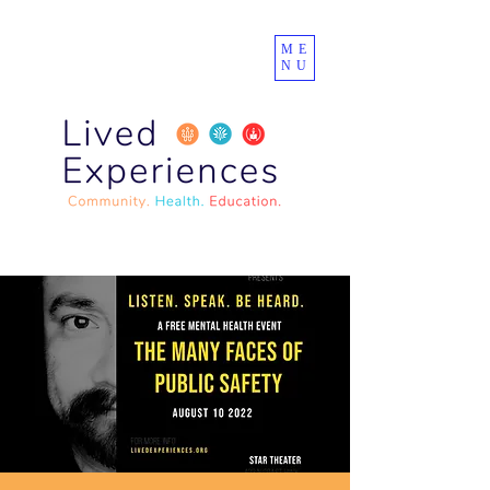
ME
NU