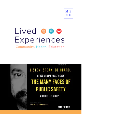
ME
NU