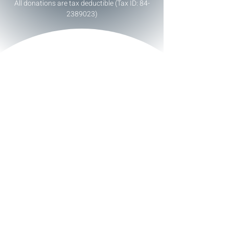
All donations are tax deductible (Tax ID:
84-
2389023)