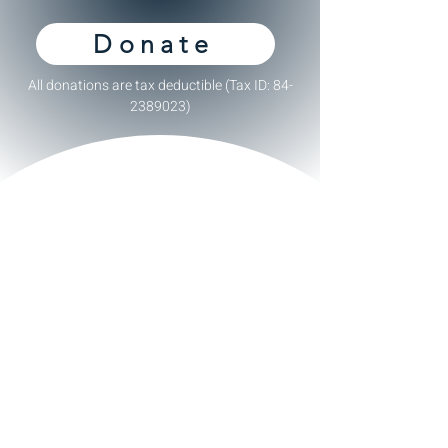
Donate
All donations are tax deductible (Tax ID:
84-
2389023)