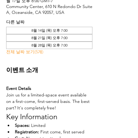
월 17일 오후 8:00 GMT-7
Community Center, 610 N Redondo Dr Suite
A, Oceanside, CA 92057, USA
다른 날짜
8월 14일 (목) 오후 7:00
8월 21일 (목) 오후 7:00
8월 28일 (목) 오후 7:00
전체 날짜 보기(5개)
이벤트 소개
Event Details
Join us for a limited-space event available 
on a first-come, first-served basis. The best 
part? It's completely free!
Key Information
Spaces:
 Limited
Registration:
 First come, first served