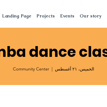
Landing Page
Projects
Events
Our story
ba dance cla
الخميس، ٢١ أغسطس
  |  
Community Center