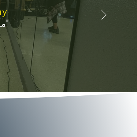
ay
"م