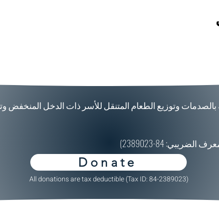
 بالصدمات وتوزيع الطعام المتنقل للأسر ذات الدخل المنخفض و
ريبي: 84-2389023)
Donate
All donations are tax deductible (Tax ID: 84-2389023)