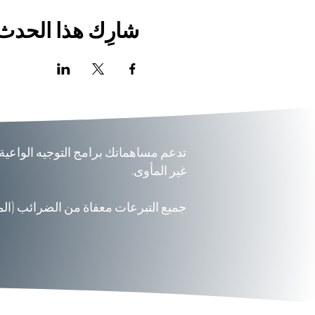
شارِك هذا الحدث
تدعم مساهماتك برامج التوجيه الواعية
غير المأوى.
جميع التبرعات معفاة من الضرائب (المعرف الض