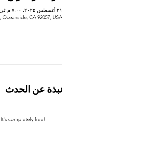
٢١ أغسطس ٢٠٢٥، ٧:٠٠ م غرينتش-٧ – ٢١ أغسطس ٢٠٢٦، ٨:٠٠ م غرينتش-٧
, Oceanside, CA 92057, USA
نبذة عن الحدث
 It's completely free!