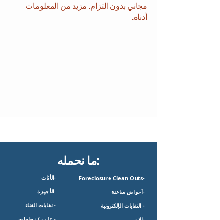
مجاني بدون التزام. مزيد من المعلومات
أدناه.
ما نحمله:
-الأثاث
-Foreclosure Clean Outs
-الأجهزة
-أحواض ساخنة
- نفايات الفناء
- النفايات الإلكترونية
- علب / زجاجات
-الات