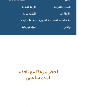
المعادن الخردة
-نازعة للنفاية
-الإطارات
-الينابيع مربع
- قصاصات الخشب / الشجرة
-مخلفات البناء
و اكثر...
-مواد كهربائية
احجز موعدًا مع نافذة
لمدة ساعتين.