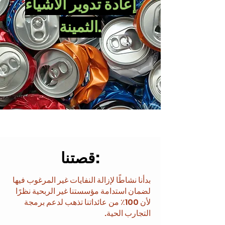
إعادة تدوير الأشياء
الثمينة.
قصتنا:
بدأنا نشاطًا لإزالة النفايات غير المرغوب فيها
لضمان استدامة مؤسستنا غير الربحية نظرًا
لأن 100٪ من عائداتنا تذهب لدعم برمجة
التجارب الحية.