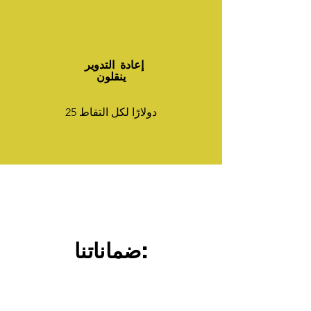
​ إعادة التدوير
ينقلون
25 دولارًا لكل التقاط
ضماناتنا: