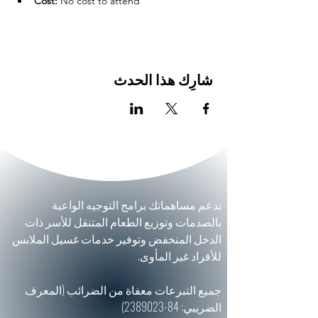
Cost:
 No cost to attend
شارِك هذا الحدث
تدعم مساهماتك برامج التوجيه الواعية
بالصدمات وتوزيع الطعام المتنقل للأسر ذات
الدخل المنخفض وتوفير خدمات غسيل الملابس
للأفراد غير المأوى.
جميع التبرعات معفاة من الضرائب (المعرف
الضريبي:
84-2389023)