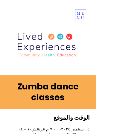
ME
NU
Zumba dance
classes
الوقت والموقع
٠٤ سبتمبر ٢٠٢٥، ٧:٠٠ م غرينتش-٧ – ٠٤