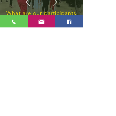
What are our participants
say
"ممتن للخدمة التي أحتاجها
بشدة"
اريد معرفة المزيد؟