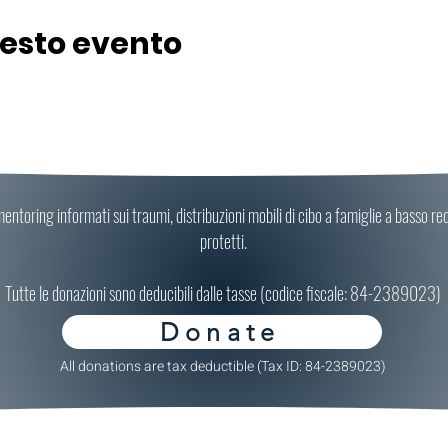
uesto evento
ntoring informati sui traumi, distribuzioni mobili di cibo a famiglie a basso redd
protetti.
Tutte le donazioni sono deducibili dalle tasse (codice fiscale: 84-2389023)
Donate
All donations are tax deductible (Tax ID: 84-2389023)