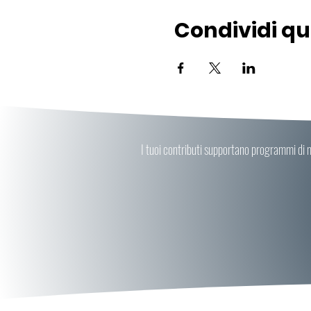
Condividi q
I tuoi contributi supportano programmi di me