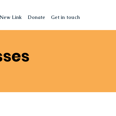
New Link
Donate
Get in touch
Landing Pag
sses