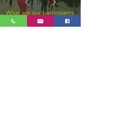
What are our participants
say
“Agradecido por el servicio que
tanto necesito”
¿Quieres saber más?