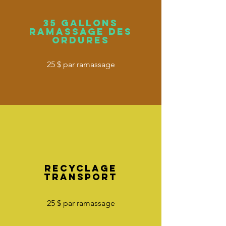
35 gallons
ramassage des
ordures
25 $ par ramassage
​Recyclage
transport
25 $ par ramassage