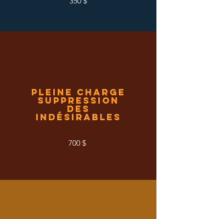
350 $
pleine charge
Suppression
des
indésirables
700 $