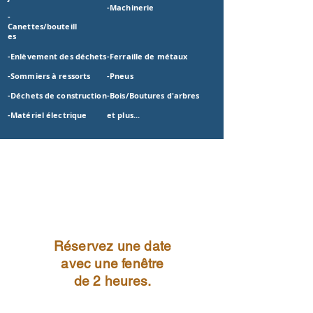
-Machinerie
-
Canettes/bouteill
es
-Enlèvement des déchets
-Ferraille de métaux
-Sommiers à ressorts
-Pneus
-Déchets de construction
-Bois/Boutures d'arbres
-Matériel électrique
et plus...
Réservez une date
avec une fenêtre
de 2 heures.