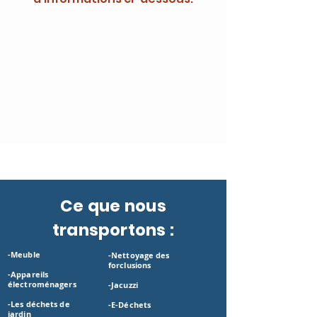
Ce que nous
transportons :
-Meuble
-Nettoyage des
forclusions
-Appareils
électroménagers
-Jacuzzi
-Les déchets de
-E-Déchets
jardin