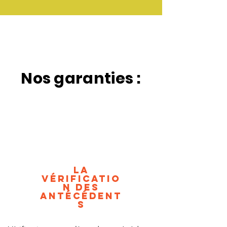
Nos garanties :
La
vérificatio
n des
antécédent
s