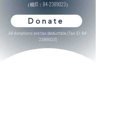
（税ID：84-2389023）
Donate
All donations are tax deductible (Tax ID:
84-
2389023)