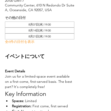
20:00 GMT-7
Community Center, 610 N Redondo Dr Suite
A, Oceanside, CA 92057, USA
その他の日付
8月07日(木) 19:00
8月14日(木) 19:00
8月21日(木) 19:00
全6件の日付を表示
イベントについて
Event Details
Join us for a limited-space event available 
on a first-come, first-served basis. The best 
part? It's completely free!
Key Information
Spaces:
 Limited
Registration:
 First come, first served